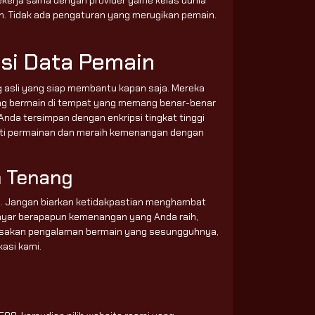
an. Tidak ada pengaturan yang merugikan pemain.
si Data Pemain
g asli yang siap membantu kapan saja. Mereka
ang bermain di tempat yang memang benar-benar
Anda tersimpan dengan enkripsi tingkat tinggi
mati permainan dan meraih kemenangan dengan
n Tenang
. Jangan biarkan ketidakpastian menghambat
ayar berapapun kemenangan yang Anda raih,
rasakan pengalaman bermain yang sesungguhnya,
kasi kami.