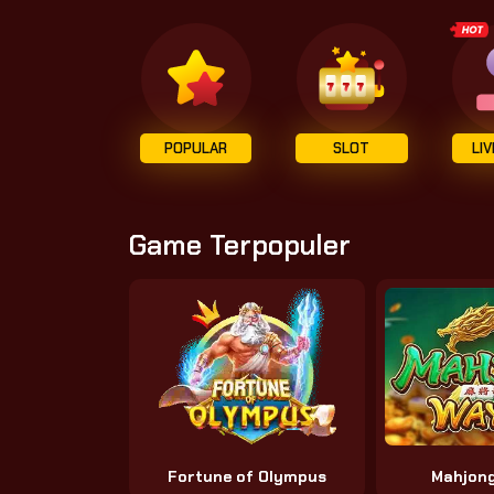
POPULAR
SLOT
LI
Game Terpopuler
Fortune of Olympus
Mahjong