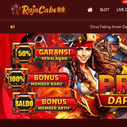
SLOT
LIVE 
Situs Paling Aman Dan Terp