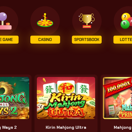
VE GAME
CASINO
SPORTSBOOK
LOTT
 Ways 2
Kirin Mahjong Ultra
Mahjong 