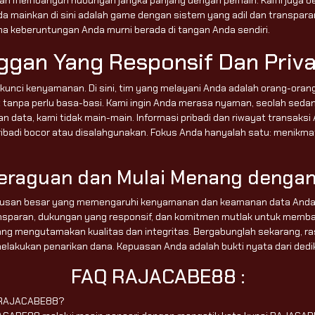
nda mainkan di sini adalah game dengan sistem yang adil dan transpar
na keberuntungan Anda murni berada di tangan Anda sendiri.
ggan Yang Responsif Dan Priva
unci kenyamanan. Di sini, tim yang melayani Anda adalah orang-oran
 tanpa perlu basa-basi. Kami ingin Anda merasa nyaman, seolah sed
data, kami tidak main-main. Informasi pribadi dan riwayat transaksi 
 pribadi bocor atau disalahgunakan. Fokus Anda hanyalah satu: menik
Keraguan dan Mulai Menang denga
putusan besar yang memengaruhi kenyamanan dan keamanan data Anda
nsparan, dukungan yang responsif, dan komitmen mutlak untuk memb
ng mengutamakan kualitas dan integritas. Bergabunglah sekarang, 
melakukan penarikan dana. Kepuasan Anda adalah bukti nyata dari dedi
FAQ RAJACABE88 :
i RAJACABE88?