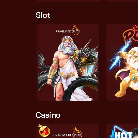
Slot
Casino