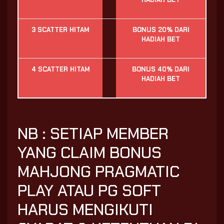
3 SCATTER HITAM
BONUS 20% DARI
HADIAH BET
4 SCATTER HITAM
BONUS 40% DARI
HADIAH BET
NB : SETIAP MEMBER
YANG CLAIM BONUS
MAHJONG PRAGMATIC
PLAY ATAU PG SOFT
HARUS MENGIKUTI